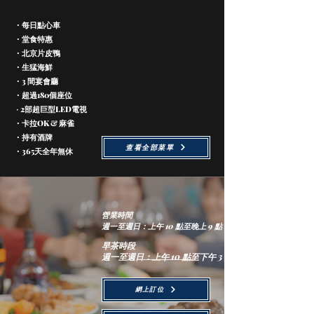
・每日點心車
・堂食特惠
・北京片皮鴨
・生猛海鮮
・3 間宴會廳
・超過180
個座位
2部
超
巨型LED電視
・
・
卡拉OK & 麻雀
・持有酒牌
查看全部菜單
・365天全年無休
營業時間
週一至週日：上午 10 點至晚上 9 點
早茶時段
週一至週日：上午 10 點至下午 3 點
網上訂位