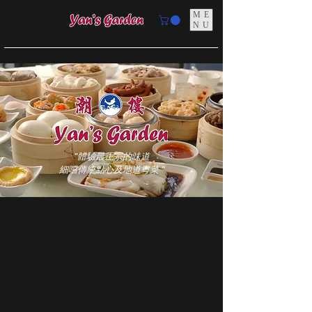
ME
NU
"體驗最正宗的味道
細嚐傳統點心及地道粵菜 "