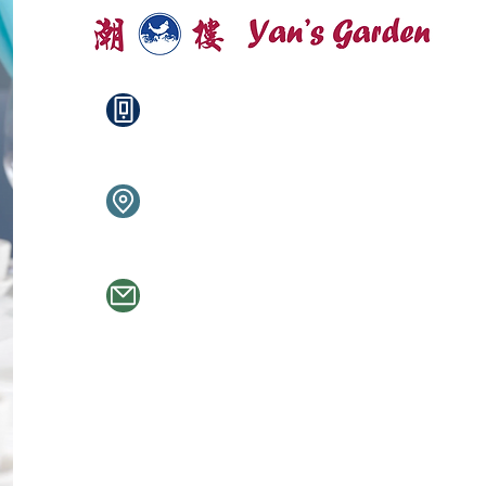
+1 604-421-8823
9938-9948 Lougheed Hwy,
Burnaby, BC V3J 1N3
yansgardenca@gmail.com