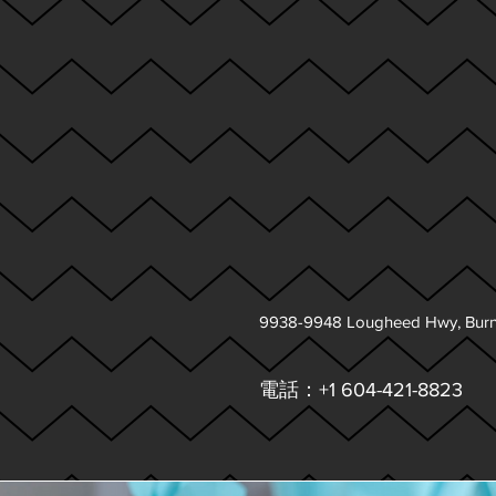
9938-9948 Lougheed Hwy, Burn
電話：+1 604-421-8823