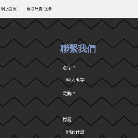
網上訂座
自取外賣/送餐
聯繫我們
名字
電郵
標題